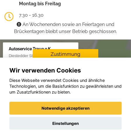
Montag bis Freitag
7.30 - 16.30
An Wochenenden sowie an Feiertagen und
Brückentagen bleibt unser Betrieb geschlossen.
Autoservice Traue e.K.
Zustimmung
Diestedder Str. 16, 59329 Wadersloh
erforderlich
Wir verwenden Cookies
Für die Aktivierung der
Karten- und
Diese Webseite verwendet Cookies und ähnliche
Navigationsdienste ist Ihre
Technologien, um die Basisfunktion zu gewährleisten und
Zustimmung zu den
um Zusatzfunktionen zu bieten.
Datenschutzrichtlinien vom
Drittanbieter Google LLC
erforderlich.
Notwendige akzeptieren
Zustimmen und
aktivieren
Einstellungen