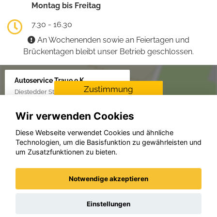
Montag bis Freitag
7.30 - 16.30
An Wochenenden sowie an Feiertagen und
Brückentagen bleibt unser Betrieb geschlossen.
Autoservice Traue e.K.
Zustimmung
Diestedder Str. 16, 59329 Wadersloh
erforderlich
Wir verwenden Cookies
Für die Aktivierung der
Karten- und
Diese Webseite verwendet Cookies und ähnliche
Navigationsdienste ist Ihre
Technologien, um die Basisfunktion zu gewährleisten und
Zustimmung zu den
um Zusatzfunktionen zu bieten.
Datenschutzrichtlinien vom
Drittanbieter Google LLC
erforderlich.
Notwendige akzeptieren
Zustimmen und
aktivieren
Einstellungen